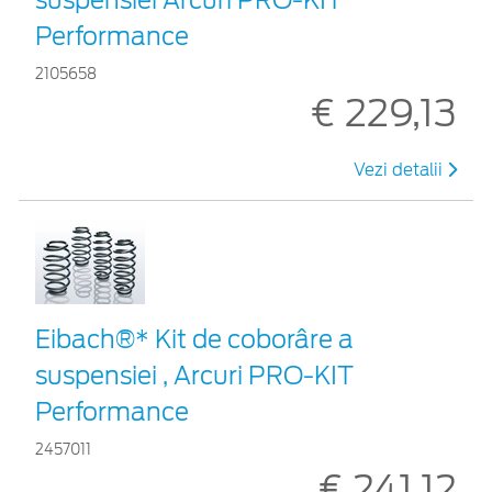
Performance
2105658
€ 229,13
Vezi detalii
Eibach®* Kit de coborâre a
suspensiei , Arcuri PRO-KIT
Performance
2457011
€ 241,12