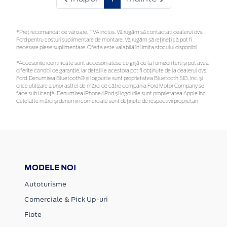
*Preţ recomandat de vânzare, TVA inclus. Vă rugăm să contactaţi dealerul dvs.
Ford pentru costuri suplimentare de montare. Vă rugăm să rețineți că pot fi
necesare piese suplimentare. Oferta este valabilă în limita stocului disponibil.
*Accesoriile identificate sunt accesorii alese cu grijă de la furnizori terți și pot avea
diferite condiții de garanție, iar detaliile acestora pot fi obținute de la dealerul dvs.
Ford. Denumirea Bluetooth® și logourile sunt proprietatea Bluetooth SIG, Inc. și
orice utilizare a unor astfel de mărci de către compania Ford Motor Company se
face sub licență. Denumirea iPhone/iPod și logourile sunt proprietatea Apple Inc.
Celelalte mărci și denumiri comerciale sunt deținute de respectivii proprietari
MODELE NOI
Autoturisme
Comerciale & Pick Up-uri
Flote