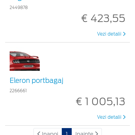
2449878
€ 423,55
Vezi detalii
Eleron portbagaj
2266661
€ 1 005,13
Vezi detalii
Inapoi
1
Inainte