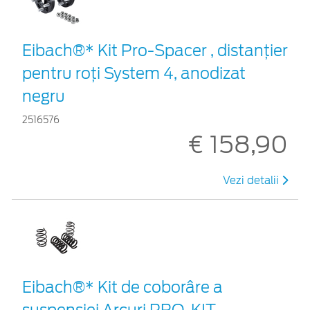
Eibach®* Kit Pro-Spacer , distanțier
pentru roți System 4, anodizat
negru
2516576
€ 158,90
Vezi detalii
Eibach®* Kit de coborâre a
suspensiei Arcuri PRO-KIT