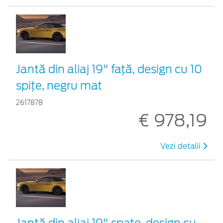
Jantă din aliaj 19" față, design cu 10
spițe, negru mat
2617878
€ 978,19
Vezi detalii
Jantă din aliaj 19" spate, design cu