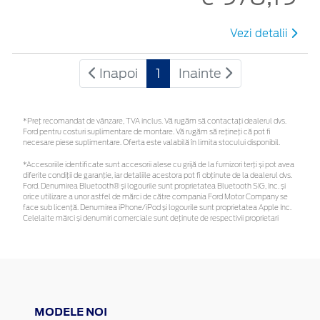
Vezi detalii
Inapoi
1
Inainte
*Preţ recomandat de vânzare, TVA inclus. Vă rugăm să contactaţi dealerul dvs.
Ford pentru costuri suplimentare de montare. Vă rugăm să rețineți că pot fi
necesare piese suplimentare. Oferta este valabilă în limita stocului disponibil.
*Accesoriile identificate sunt accesorii alese cu grijă de la furnizori terți și pot avea
diferite condiții de garanție, iar detaliile acestora pot fi obținute de la dealerul dvs.
Ford. Denumirea Bluetooth® și logourile sunt proprietatea Bluetooth SIG, Inc. și
orice utilizare a unor astfel de mărci de către compania Ford Motor Company se
face sub licență. Denumirea iPhone/iPod și logourile sunt proprietatea Apple Inc.
Celelalte mărci și denumiri comerciale sunt deținute de respectivii proprietari
MODELE NOI