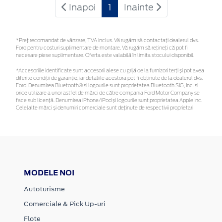
Inapoi
1
Inainte
*Preţ recomandat de vânzare, TVA inclus. Vă rugăm să contactaţi dealerul dvs.
Ford pentru costuri suplimentare de montare. Vă rugăm să rețineți că pot fi
necesare piese suplimentare. Oferta este valabilă în limita stocului disponibil.
*Accesoriile identificate sunt accesorii alese cu grijă de la furnizori terți și pot avea
diferite condiții de garanție, iar detaliile acestora pot fi obținute de la dealerul dvs.
Ford. Denumirea Bluetooth® și logourile sunt proprietatea Bluetooth SIG, Inc. și
orice utilizare a unor astfel de mărci de către compania Ford Motor Company se
face sub licență. Denumirea iPhone/iPod și logourile sunt proprietatea Apple Inc.
Celelalte mărci și denumiri comerciale sunt deținute de respectivii proprietari
MODELE NOI
Autoturisme
Comerciale & Pick Up-uri
Flote