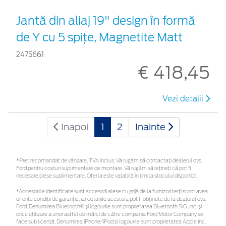
Jantă din aliaj 19" design în formă
de Y cu 5 spiţe, Magnetite Matt
2475661
€ 418,45
Vezi detalii
Inapoi
1
2
Inainte
*Preţ recomandat de vânzare, TVA inclus. Vă rugăm să contactaţi dealerul dvs.
Ford pentru costuri suplimentare de montare. Vă rugăm să rețineți că pot fi
necesare piese suplimentare. Oferta este valabilă în limita stocului disponibil.
*Accesoriile identificate sunt accesorii alese cu grijă de la furnizori terți și pot avea
diferite condiții de garanție, iar detaliile acestora pot fi obținute de la dealerul dvs.
Ford. Denumirea Bluetooth® și logourile sunt proprietatea Bluetooth SIG, Inc. și
orice utilizare a unor astfel de mărci de către compania Ford Motor Company se
face sub licență. Denumirea iPhone/iPod și logourile sunt proprietatea Apple Inc.