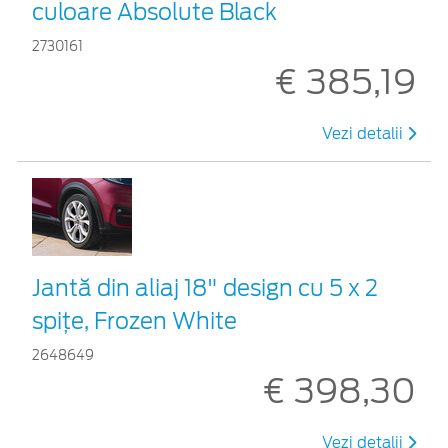
culoare Absolute Black
2730161
€ 385,19
Vezi detalii
Jantă din aliaj 18" design cu 5 x 2
spițe, Frozen White
2648649
€ 398,30
Vezi detalii