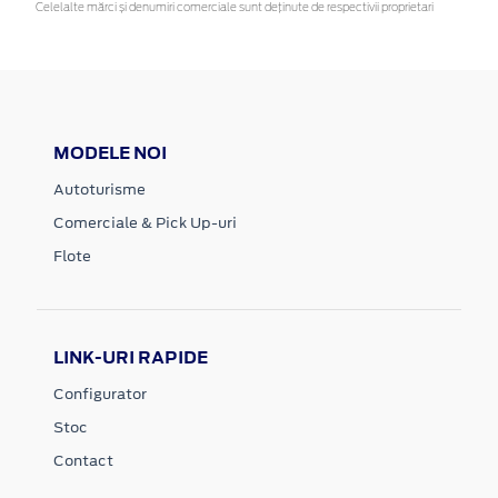
Celelalte mărci și denumiri comerciale sunt deținute de respectivii proprietari
MODELE NOI
Autoturisme
Comerciale & Pick Up-uri
Flote
LINK-URI RAPIDE
Configurator
Stoc
Contact