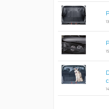
P
1
P
1
D
c
1