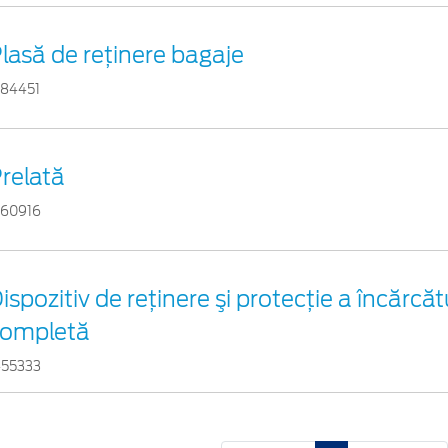
lasă de reţinere bagaje
384451
relată
560916
ispozitiv de reţinere şi protecţie a încărcătu
ompletă
455333