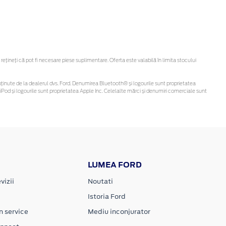
ineți că pot fi necesare piese suplimentare. Oferta este valabilă în limita stocului
 fi obținute de la dealerul dvs. Ford. Denumirea Bluetooth® și logourile sunt proprietatea
Pod și logourile sunt proprietatea Apple Inc. Celelalte mărci și denumiri comerciale sunt
LUMEA FORD
vizii
Noutati
Istoria Ford
n service
Mediu inconjurator