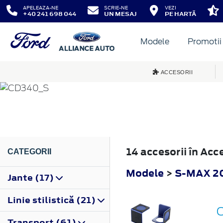
APELEAZA-NE
SCRIE-NE
VEZI
+40 241 698 044
UN MESAJ
PE HARTĂ
Modele
Promotii
S-MAX
ACCESORII
2010
14 accesorii în Ac
CATEGORII
Modele
>
S-MAX 2
Jante (17)
Linie stilistică (21)
O
Transport (61)