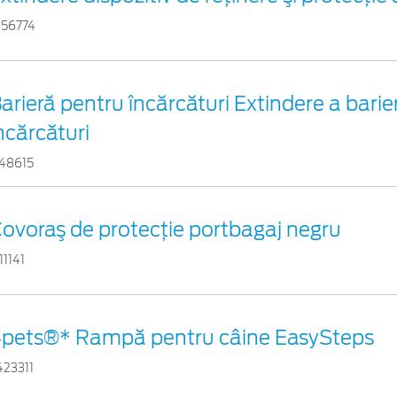
456774
arieră pentru încărcături Extindere a barie
ncărcături
748615
ovoraş de protecţie portbagaj negru
11141
pets®* Rampă pentru câine EasySteps
423311