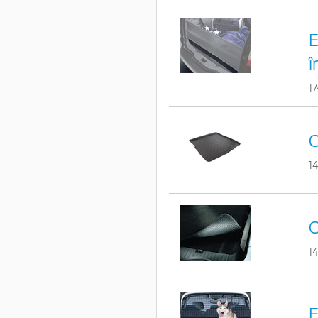
E
î
1
C
1
C
1
E