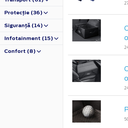
2
Protecţie (36)
Siguranţă (14)
C
o
Infotainment (15)
2
Confort (8)
C
o
2
P
5