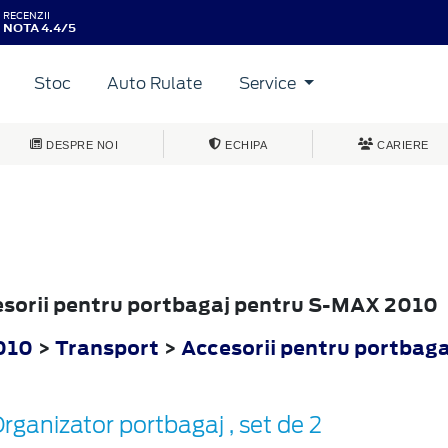
RECENZII
NOTA 4.4/5
Stoc
Auto Rulate
Service
DESPRE NOI
ECHIPA
CARIERE
cesorii pentru portbagaj pentru S-MAX 2010
010
>
Transport
>
Accesorii pentru portbaga
rganizator portbagaj , set de 2