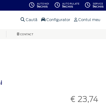
AUTO NOI
AUTO RULATE
SERVICE
ÎNCHIS
ÎNCHIS
ÎNCHIS
Caută
Configurator
Contul meu
CONTACT
j
€ 23,74