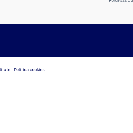
FordPass C
litate
Politica cookies