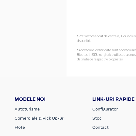
*Preţ recomandat de vânzare, TVA inclus. 
disponibil.
*Accesoriile identificate sunt accesorii ale
Bluetooth SIG, Inc. și orice utilizare a u
deținute de respectivii proprietari
MODELE NOI
LINK-URI RAPIDE
Autoturisme
Configurator
Comerciale & Pick Up-uri
Stoc
Flote
Contact