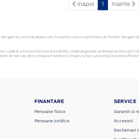
Inapoi
1
Inainte
Vă rugăm să contactaţi dealerul dvs. Ford pentru costuri suplimentare de montare. Vă rugăm să reț
se cu grijă de la furnizori terți și pot avea diferite condiții de garanție, iar detaliile acestora pot
nor astfel de mărci de către compania Ford Motor Company se face sub licență. Denumirea iPhone/i
FINANTARE
SERVICE
Persoane fizice
Garantii si re
Persoane juridice
Accesorii
Rechemari i