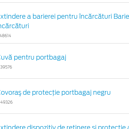
xtindere a barierei pentru încărcături Bari
ncărcături
748614
uvă pentru portbagaj
439576
ovoraş de protecţie portbagaj negru
449326
xtindere dispozitiv de reţinere şi protecţie 