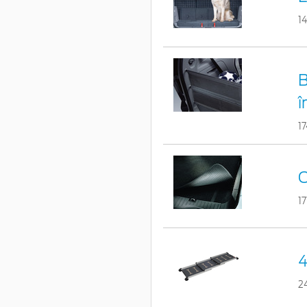
1
B
î
1
C
17
4
2