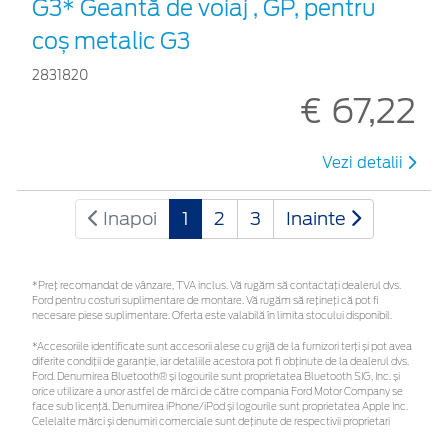
G3* Geantă de voiaj , GP, pentru
coș metalic G3
2831820
€ 67,22
Vezi detalii
Inapoi
1
2
3
Inainte
*Preţ recomandat de vânzare, TVA inclus. Vă rugăm să contactaţi dealerul dvs.
Ford pentru costuri suplimentare de montare. Vă rugăm să rețineți că pot fi
necesare piese suplimentare. Oferta este valabilă în limita stocului disponibil.
*Accesoriile identificate sunt accesorii alese cu grijă de la furnizori terți și pot avea
diferite condiții de garanție, iar detaliile acestora pot fi obținute de la dealerul dvs.
Ford. Denumirea Bluetooth® și logourile sunt proprietatea Bluetooth SIG, Inc. și
orice utilizare a unor astfel de mărci de către compania Ford Motor Company se
face sub licență. Denumirea iPhone/iPod și logourile sunt proprietatea Apple Inc.
Celelalte mărci și denumiri comerciale sunt deținute de respectivii proprietari