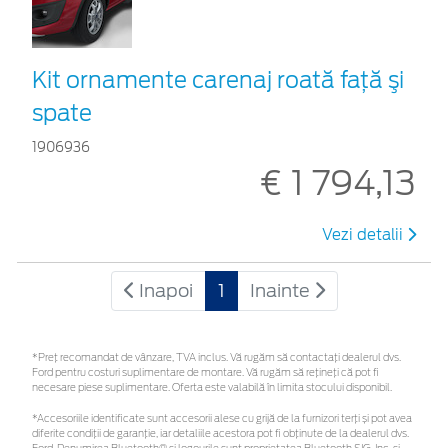
Kit ornamente carenaj roată faţă şi
spate
1906936
€ 1 794,13
Vezi detalii
Inapoi
1
Inainte
*Preţ recomandat de vânzare, TVA inclus. Vă rugăm să contactaţi dealerul dvs.
Ford pentru costuri suplimentare de montare. Vă rugăm să rețineți că pot fi
necesare piese suplimentare. Oferta este valabilă în limita stocului disponibil.
*Accesoriile identificate sunt accesorii alese cu grijă de la furnizori terți și pot avea
diferite condiții de garanție, iar detaliile acestora pot fi obținute de la dealerul dvs.