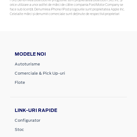
Ford. Denumirea Bluetooth® și logourile sunt proprietatea Bluetooth SIG, Inc. și
orice utilizare a unor astfel de mărci de către compania Ford Motor Company se
face sub licență. Denumirea iPhone/iPod și logourile sunt proprietatea Apple Inc.
Celelalte mărci și denumiri comerciale sunt deținute de respectivii proprietari
MODELE NOI
Autoturisme
Comerciale & Pick Up-uri
Flote
LINK-URI RAPIDE
Configurator
Stoc