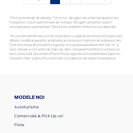
*Preţ recomandat de vânzare, TVA inclus. Vă rugăm să contactaţi dealerul dvs.
Ford pentru costuri suplimentare de montare. Vă rugăm să rețineți că pot fi
necesare piese suplimentare. Oferta este valabilă în limita stocului disponibil.
*Accesoriile identificate sunt accesorii alese cu grijă de la furnizori terți și pot avea
diferite condiții de garanție, iar detaliile acestora pot fi obținute de la dealerul dvs.
Ford. Denumirea Bluetooth® și logourile sunt proprietatea Bluetooth SIG, Inc. și
orice utilizare a unor astfel de mărci de către compania Ford Motor Company se
face sub licență. Denumirea iPhone/iPod și logourile sunt proprietatea Apple Inc.
Celelalte mărci și denumiri comerciale sunt deținute de respectivii proprietari
MODELE NOI
Autoturisme
Comerciale & Pick Up-uri
Flote