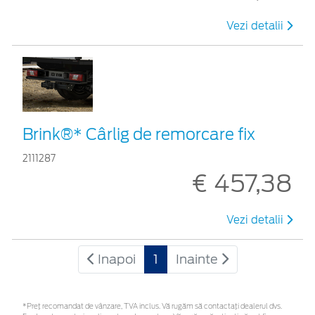
Vezi detalii
Brink®* Cârlig de remorcare fix
2111287
€ 457,38
Vezi detalii
Inapoi
1
Inainte
*Preţ recomandat de vânzare, TVA inclus. Vă rugăm să contactaţi dealerul dvs.