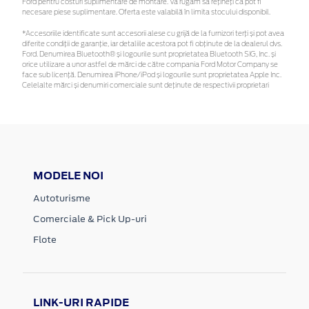
Ford pentru costuri suplimentare de montare. Vă rugăm să rețineți că pot fi
necesare piese suplimentare. Oferta este valabilă în limita stocului disponibil.
*Accesoriile identificate sunt accesorii alese cu grijă de la furnizori terți și pot avea
diferite condiții de garanție, iar detaliile acestora pot fi obținute de la dealerul dvs.
Ford. Denumirea Bluetooth® și logourile sunt proprietatea Bluetooth SIG, Inc. și
orice utilizare a unor astfel de mărci de către compania Ford Motor Company se
face sub licență. Denumirea iPhone/iPod și logourile sunt proprietatea Apple Inc.
Celelalte mărci și denumiri comerciale sunt deținute de respectivii proprietari
MODELE NOI
Autoturisme
Comerciale & Pick Up-uri
Flote
LINK-URI RAPIDE