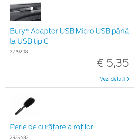
Bury* Adaptor USB Micro USB până
la USB tip C
2279208
€ 5,35
Vezi detalii
Perie de curățare a roților
2839483