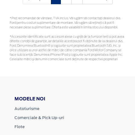
*Preţ recomandat de vânzare, TVA inclus. Vă rugăm să contactaţi dealerul dvs.
Ford pentru costuri suplimentare de montare. Vă rugăm să rețineți că pot fi
necesare piese suplimentare. Oferta este valabilă în limita stocului disponibil.
*Accesoriile identificate sunt accesorii alese cu grijă de la furnizori terți și pot avea
diferite condiții de garanție, iar detaliile acestora pot fi obținute de la dealerul dvs.
Ford. Denumirea Bluetooth® și logourile sunt proprietatea Bluetooth SIG, Inc. și
orice utilizare a unor astfel de mărci de către compania Ford Motor Company se
face sub licență. Denumirea iPhone/iPod și logourile sunt proprietatea Apple Inc.
Celelalte mărci și denumiri comerciale sunt deținute de respectivii proprietari
MODELE NOI
Autoturisme
Comerciale & Pick Up-uri
Flote