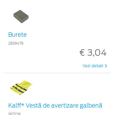
Burete
2839479
€ 3,04
Vezi detalii
Kalff* Vestă de avertizare galbenă
1871128