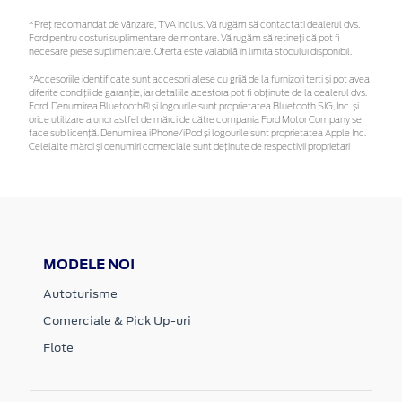
*Preţ recomandat de vânzare, TVA inclus. Vă rugăm să contactaţi dealerul dvs.
Ford pentru costuri suplimentare de montare. Vă rugăm să rețineți că pot fi
necesare piese suplimentare. Oferta este valabilă în limita stocului disponibil.
*Accesoriile identificate sunt accesorii alese cu grijă de la furnizori terți și pot avea
diferite condiții de garanție, iar detaliile acestora pot fi obținute de la dealerul dvs.
Ford. Denumirea Bluetooth® și logourile sunt proprietatea Bluetooth SIG, Inc. și
orice utilizare a unor astfel de mărci de către compania Ford Motor Company se
face sub licență. Denumirea iPhone/iPod și logourile sunt proprietatea Apple Inc.
Celelalte mărci și denumiri comerciale sunt deținute de respectivii proprietari
MODELE NOI
Autoturisme
Comerciale & Pick Up-uri
Flote