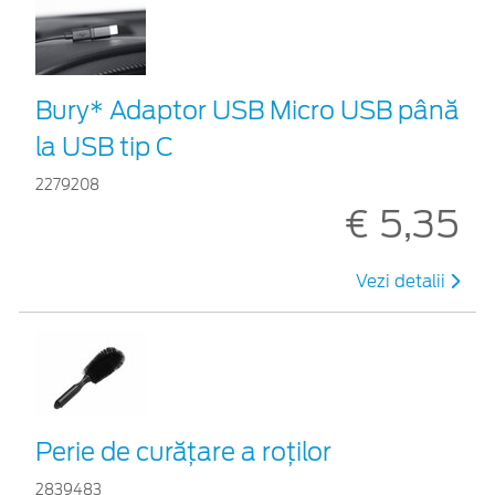
Bury* Adaptor USB Micro USB până
la USB tip C
2279208
€ 5,35
Vezi detalii
Perie de curățare a roților
2839483