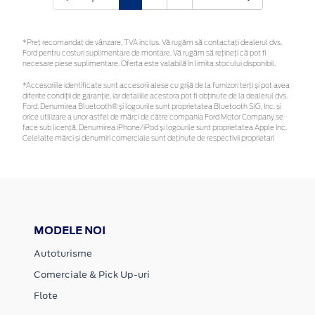
*Preţ recomandat de vânzare, TVA inclus. Vă rugăm să contactaţi dealerul dvs.
Ford pentru costuri suplimentare de montare. Vă rugăm să rețineți că pot fi
necesare piese suplimentare. Oferta este valabilă în limita stocului disponibil.
*Accesoriile identificate sunt accesorii alese cu grijă de la furnizori terți și pot avea
diferite condiții de garanție, iar detaliile acestora pot fi obținute de la dealerul dvs.
Ford. Denumirea Bluetooth® și logourile sunt proprietatea Bluetooth SIG, Inc. și
orice utilizare a unor astfel de mărci de către compania Ford Motor Company se
face sub licență. Denumirea iPhone/iPod și logourile sunt proprietatea Apple Inc.
Celelalte mărci și denumiri comerciale sunt deținute de respectivii proprietari
MODELE NOI
Autoturisme
Comerciale & Pick Up-uri
Flote