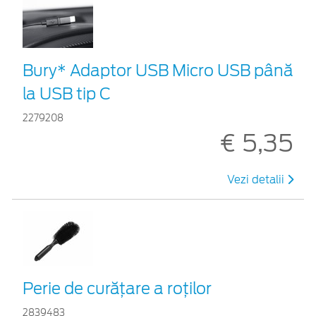
Bury* Adaptor USB Micro USB până
la USB tip C
2279208
€ 5,35
Vezi detalii
Perie de curățare a roților
2839483