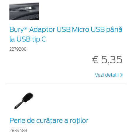
Bury* Adaptor USB Micro USB până
la USB tip C
2279208
€ 5,35
Vezi detalii
Perie de curățare a roților
2839483