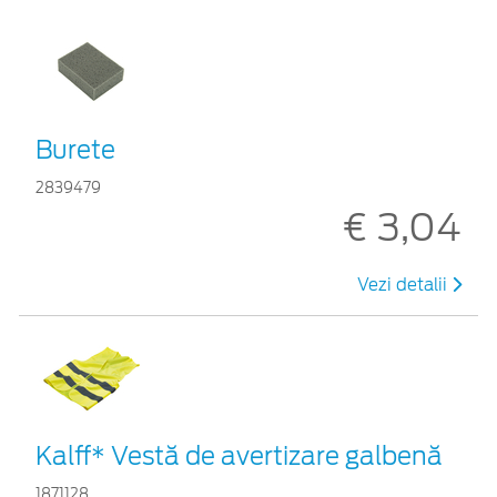
Burete
2839479
€ 3,04
Vezi detalii
Kalff* Vestă de avertizare galbenă
1871128