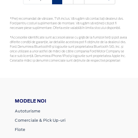
*Preţ recomandat de vânzare, TVA inclus. Vă rugăm să contactaţi dealerul dvs.
Ford pentru costuri suplimentare de montare. Vă rugăm să rețineți că pot fi
necesare piese suplimentare. Oferta este valabilă în limita stocului disponibil.
*Accesoriile identificate sunt accesorii alese cu grijă de la furnizori terți și pot avea
diferite condiții de garanție, iar detaliile acestora pot fi obținute de la dealerul dvs.
Ford. Denumirea Bluetooth® și logourile sunt proprietatea Bluetooth SIG, Inc. și
orice utilizare a unor astfel de mărci de către compania Ford Motor Company se
face sub licență. Denumirea iPhone/iPod și logourile sunt proprietatea Apple Inc.
Celelalte mărci și denumiri comerciale sunt deținute de respectivii proprietari
MODELE NOI
Autoturisme
Comerciale & Pick Up-uri
Flote