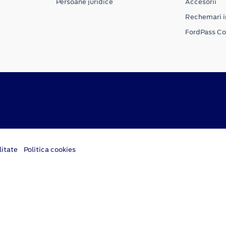
Persoane juridice
Accesorii
Rechemari i
FordPass C
litate
Politica cookies