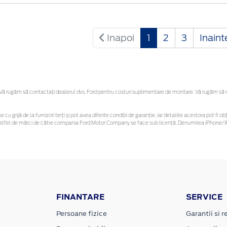
Inapoi
1
2
3
Inain
 rugăm să contactaţi dealerul dvs. Ford pentru costuri suplimentare de montare. Vă rugăm să reți
e cu grijă de la furnizori terți și pot avea diferite condiții de garanție, iar detaliile acestora pot 
or astfel de mărci de către compania Ford Motor Company se face sub licență. Denumirea iPhone/iP
FINANTARE
SERVICE
Persoane fizice
Garantii si re