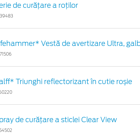
erie de curățare a roților
39483
ifehammer* Vestă de avertizare Ultra, gal
71506
alff* Triunghi reflectorizant în cutie roșie
60220
pray de curățare a sticlei Clear View
54502