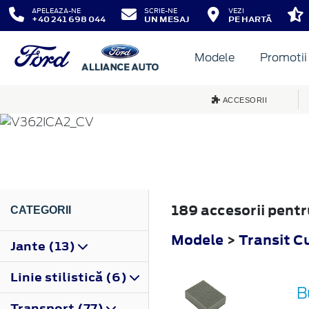
APELEAZA-NE
SCRIE-NE
VEZI
+40 241 698 044
UN MESAJ
PE HARTĂ
Modele
Promotii
TRANSIT CUSTOM
ACCESORII
2019
189 accesorii pent
CATEGORII
Modele
>
Transit 
Jante (13)
Linie stilistică (6)
B
Transport (77)