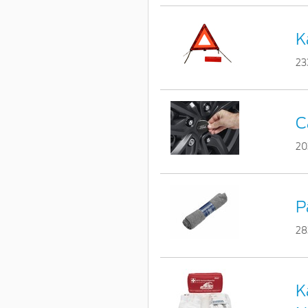
K
23
C
20
P
28
K