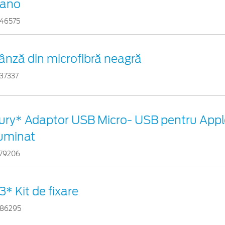
ano
46575
ânză din microfibră neagră
37337
ury* Adaptor USB Micro- USB pentru Appl
luminat
79206
3* Kit de fixare
86295