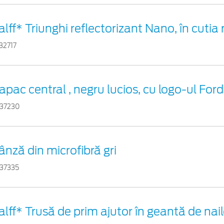
alff* Triunghi reflectorizant Nano, în cutia 
32717
apac central , negru lucios, cu logo-ul Ford
37230
ânză din microfibră gri
37335
alff* Trusă de prim ajutor în geantă de nail