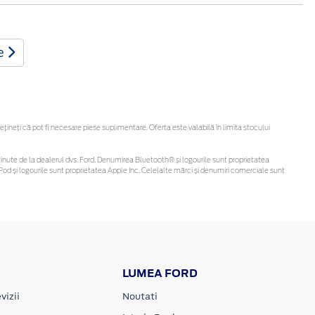
te
neți că pot fi necesare piese suplimentare. Oferta este valabilă în limita stocului
fi obținute de la dealerul dvs. Ford. Denumirea Bluetooth® și logourile sunt proprietatea
od și logourile sunt proprietatea Apple Inc. Celelalte mărci și denumiri comerciale sunt
LUMEA FORD
vizii
Noutati