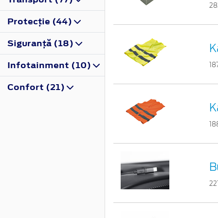
28
Protecţie (44)
Siguranţă (18)
K
Infotainment (10)
18
Confort (21)
K
18
B
22