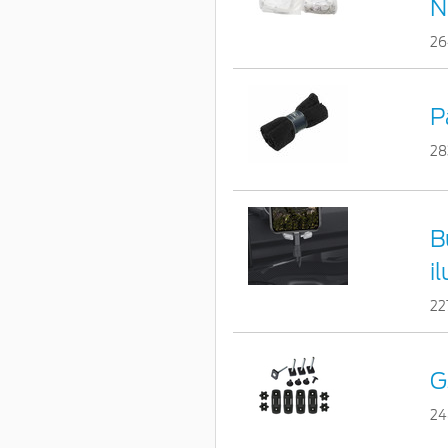
N
26
P
28
B
i
22
G
24