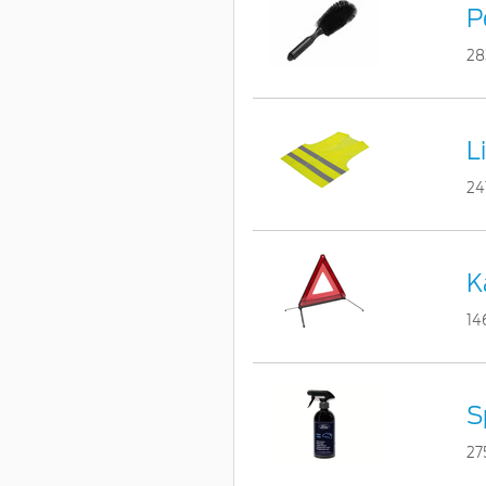
P
28
L
24
K
14
S
27