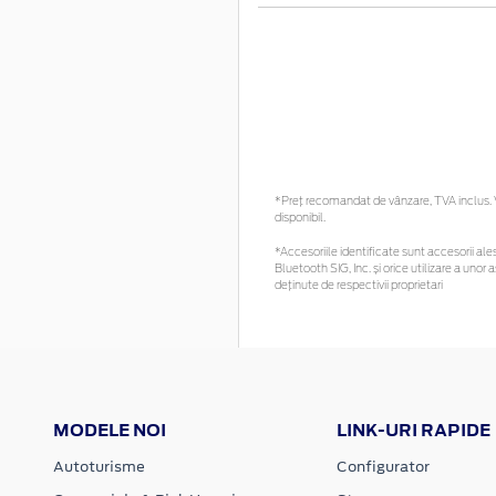
*Preţ recomandat de vânzare, TVA inclus. Vă
disponibil.
*Accesoriile identificate sunt accesorii ales
Bluetooth SIG, Inc. și orice utilizare a un
deținute de respectivii proprietari
MODELE NOI
LINK-URI RAPIDE
Autoturisme
Configurator