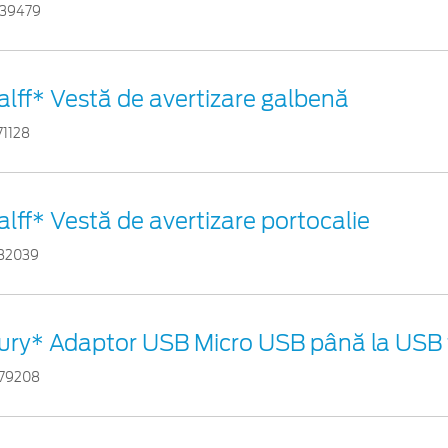
39479
alff* Vestă de avertizare galbenă
71128
alff* Vestă de avertizare portocalie
82039
ury* Adaptor USB Micro USB până la USB 
79208