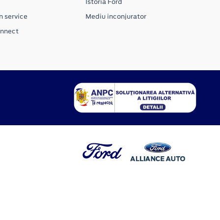
Istoria Ford
n service
Mediu inconjurator
onnect