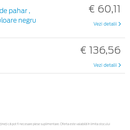
€ 60,11
de pahar ,
uloare negru
Vezi detalii
€ 136,56
Vezi detalii
eți că pot fi necesare piese suplimentare. Oferta este valabilă în limita stocului