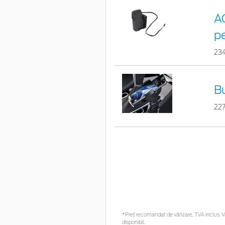
A
p
23
Bu
22
*Preţ recomandat de vânzare, TVA inclus. Vă 
disponibil.