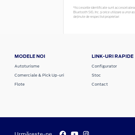
*Accesoriile identificate sunt accesorii alese 
Bluetooth SIG, Inc. și orice utilizare a uno
deținute de respectivii proprietari
MODELE NOI
LINK-URI RAPIDE
Autoturisme
Configurator
Comerciale & Pick Up-uri
Stoc
Flote
Contact
Urmărește-ne