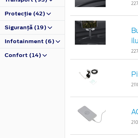
22
Protecţie (42)
Siguranţă (19)
B
i
Infotainment (6)
22
Confort (14)
P
21
A
21