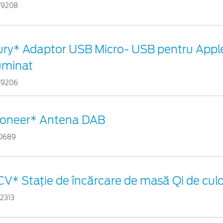
79208
ury* Adaptor USB Micro- USB pentru Appl
luminat
79206
ioneer* Antena DAB
10689
CV* Stație de încărcare de masă Qi de cul
02313