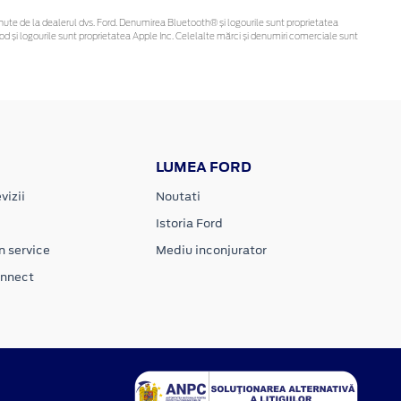
 obținute de la dealerul dvs. Ford. Denumirea Bluetooth® și logourile sunt proprietatea
d și logourile sunt proprietatea Apple Inc. Celelalte mărci și denumiri comerciale sunt
LUMEA FORD
vizii
Noutati
Istoria Ford
n service
Mediu inconjurator
onnect