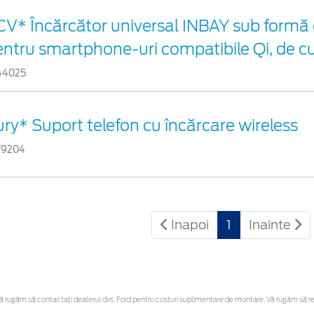
CV* Încărcător universal INBAY sub formă 
entru smartphone-uri compatibile Qi, de c
44025
ry* Suport telefon cu încărcare wireless
79204
Inapoi
1
Inainte
rugăm să contactaţi dealerul dvs. Ford pentru costuri suplimentare de montare. Vă rugăm să rețin