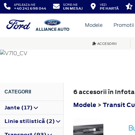
APELEAZA-NE
SCRIE-NE
VEZI
+40 241 698 044
UN MESAJ
PE HARTĂ
Modele
Promotii
TRANSIT CUSTOM
ACCESORII
2023
6 accesorii în Info
CATEGORII
Modele
>
Transit C
Jante (17)
Linie stilistică (2)
B
Transport (93)