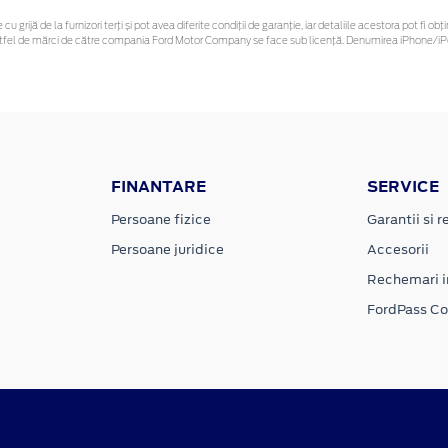
cu grijă de la furnizori terți și pot avea diferite condiții de garanție, iar detaliile acestora pot fi
r astfel de mărci de către compania Ford Motor Company se face sub licență. Denumirea iPhone/iPo
FINANTARE
SERVICE
Persoane fizice
Garantii si re
Persoane juridice
Accesorii
Rechemari i
FordPass C