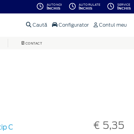
AUTO NOI
AUTO RULATE
SERVICE
ÎNCHIS
ÎNCHIS
ÎNCHIS
Caută
Configurator
Contul meu
CONTACT
€ 5,35
ip C