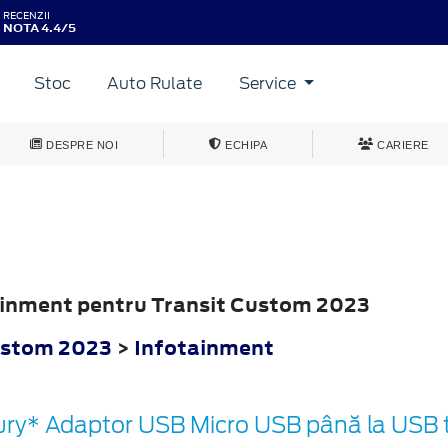
RECENZII
NOTA 4.4/5
Stoc
Auto Rulate
Service
DESPRE NOI
ECHIPA
CARIERE
tainment pentru Transit Custom 2023
ustom 2023
>
Infotainment
ury* Adaptor USB Micro USB până la USB t