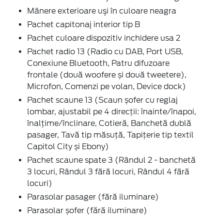
Mânere exterioare uşi în culoare neagra
Pachet capitonaj interior tip B
Pachet culoare dispozitiv inchidere usa 2
Pachet radio 13 (Radio cu DAB, Port USB,
Conexiune Bluetooth, Patru difuzoare
frontale (două woofere și două tweetere),
Microfon, Comenzi pe volan, Device dock)
Pachet scaune 13 (Scaun șofer cu reglaj
lombar, ajustabil pe 4 direcții: înainte/înapoi,
înalțime/înclinare, Cotieră, Banchetă dublă
pasager, Tavă tip măsuță, Tapițerie tip textil
Capitol City și Ebony)
Pachet scaune spate 3 (Rândul 2 - banchetă
3 locuri, Rândul 3 fără locuri, Rândul 4 fără
locuri)
Parasolar pasager (fără iluminare)
Parasolar șofer (fără iluminare)