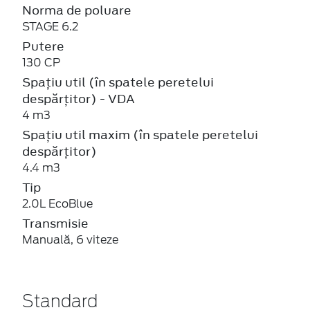
Norma de poluare
STAGE 6.2
Putere
130 CP
Spațiu util (în spatele peretelui
despărțitor) - VDA
4 m3
Spațiu util maxim (în spatele peretelui
despărțitor)
4.4 m3
Tip
2.0L EcoBlue
Transmisie
Manuală, 6 viteze
Standard