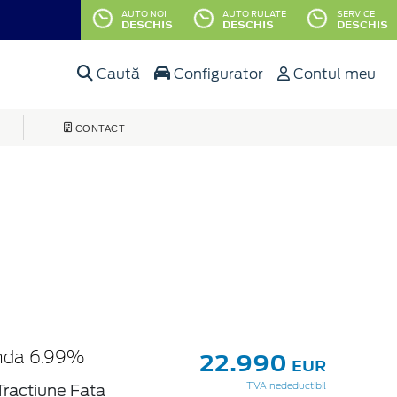
AUTO NOI
AUTO RULATE
SERVICE
DESCHIS
DESCHIS
DESCHIS
Caută
Configurator
Contul meu
CONTACT
22.990
anda 6.99%
EUR
Tractiune Fata
TVA nedeductibil