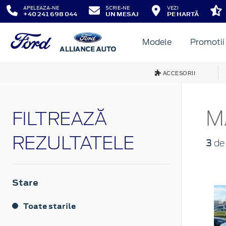
APELEAZA-NE
SCRIE-NE
VEZI
+40 241 698 044
UN MESAJ
PE HARTĂ
Modele
Promotii
ACCESORII
M
FILTREAZĂ
REZULTATELE
3
de 
Stare
Toate starile