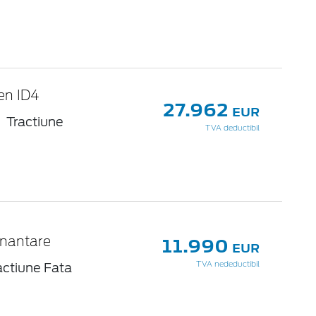
en ID4
27.962
EUR
Tractiune
TVA deductibil
11.990
inantare
EUR
actiune Fata
TVA nedeductibil