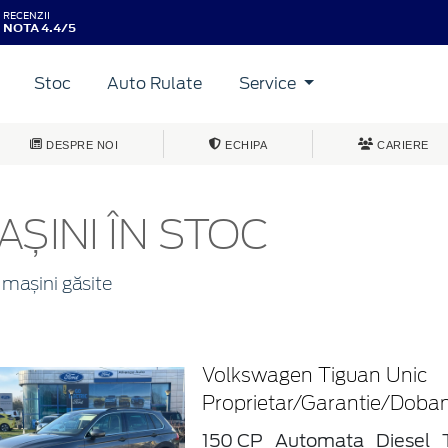
RECENZII
NOTA 4.4/5
Stoc
Auto Rulate
Service
DESPRE NOI
ECHIPA
CARIERE
AȘINI ÎN STOC
mașini găsite
Volkswagen Tiguan Unic
Proprietar/Garantie/Dob
150 CP
Automata
Diesel