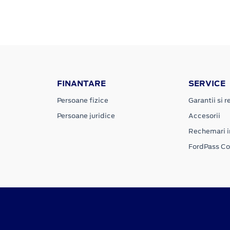
FINANTARE
SERVICE
Persoane fizice
Garantii si re
Persoane juridice
Accesorii
Rechemari i
FordPass C