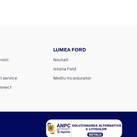
LUMEA FORD
vizii
Noutati
Istoria Ford
n service
Mediu inconjurator
onnect