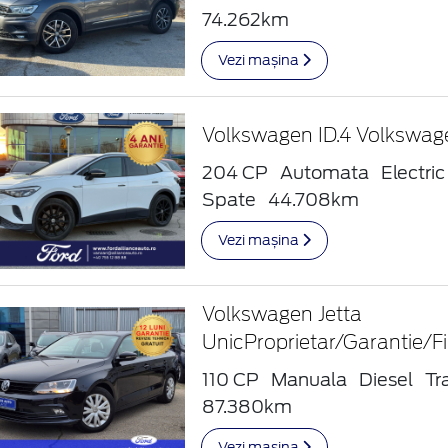
74.262km
Vezi mașina
Volkswagen ID.4 Volkswag
204 CP
Automata
Electric
Spate
44.708km
Vezi mașina
Volkswagen Jetta
UnicProprietar/Garantie/F
110 CP
Manuala
Diesel
Tr
87.380km
Vezi mașina