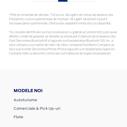
*Preţ recomandat de vânzare, TVA inclus. Vă rugăm să contactaţi dealerul dvs.
Ford pentru costuri suplimentare de montare. Vă rugăm să rețineți că pot fi
necesare piese suplimentare. Oferta este valabilă în limita stocului disponibil.
*Accesoriile identificate sunt accesorii alese cu grijă de la furnizori terți și pot avea
diferite condiții de garanție, iar detaliile acestora pot fi obținute de la dealerul dvs.
Ford. Denumirea Bluetooth® și logourile sunt proprietatea Bluetooth SIG, Inc. și
orice utilizare a unor astfel de mărci de către compania Ford Motor Company se
face sub licență. Denumirea iPhone/iPod și logourile sunt proprietatea Apple Inc.
Celelalte mărci și denumiri comerciale sunt deținute de respectivii proprietari
MODELE NOI
Autoturisme
Comerciale & Pick Up-uri
Flote