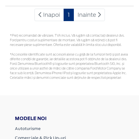
Inapoi
1
Inainte
*Preţ recomandat de vânzare, TVA inclus. Vă rugăm să contactaţi dealerul dvs.
Ford pentru costuri suplimentare de montare. Vă rugăm să rețineți că pot fi
necesare piese suplimentare. Oferta este valabilă în limita stocului disponibil.
*Accesoriile identificate sunt accesorii alese cu grijă de la furnizori terți și pot avea
diferite condiții de garanție, iar detaliile acestora pot fi obținute de la dealerul dvs.
Ford. Denumirea Bluetooth® și logourile sunt proprietatea Bluetooth SIG, Inc. și
orice utilizare a unor astfel de mărci de către compania Ford Motor Company se
face sub licență. Denumirea iPhone/iPod și logourile sunt proprietatea Apple Inc.
Celelalte mărci și denumiri comerciale sunt deținute de respectivii proprietari
MODELE NOI
Autoturisme
Comerciale & Pick Up-uri