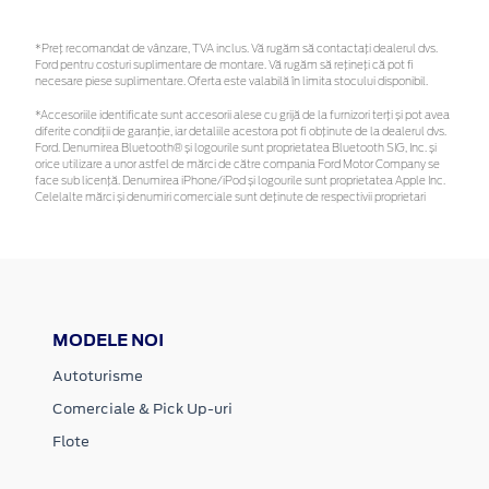
*Preţ recomandat de vânzare, TVA inclus. Vă rugăm să contactaţi dealerul dvs.
Ford pentru costuri suplimentare de montare. Vă rugăm să rețineți că pot fi
necesare piese suplimentare. Oferta este valabilă în limita stocului disponibil.
*Accesoriile identificate sunt accesorii alese cu grijă de la furnizori terți și pot avea
diferite condiții de garanție, iar detaliile acestora pot fi obținute de la dealerul dvs.
Ford. Denumirea Bluetooth® și logourile sunt proprietatea Bluetooth SIG, Inc. și
orice utilizare a unor astfel de mărci de către compania Ford Motor Company se
face sub licență. Denumirea iPhone/iPod și logourile sunt proprietatea Apple Inc.
Celelalte mărci și denumiri comerciale sunt deținute de respectivii proprietari
MODELE NOI
Autoturisme
Comerciale & Pick Up-uri
Flote