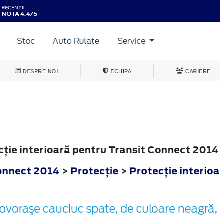
RECENZII
NOTA 4.4/5
Stoc
Auto Rulate
Service
DESPRE NOI
ECHIPA
CARIERE
ecţie interioară pentru Transit Connect 2014
onnect 2014
>
Protecţie
>
Protecţie interio
ovoraşe cauciuc spate, de culoare neagră, 