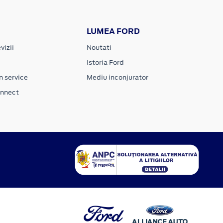
LUMEA FORD
vizii
Noutati
Istoria Ford
n service
Mediu inconjurator
onnect