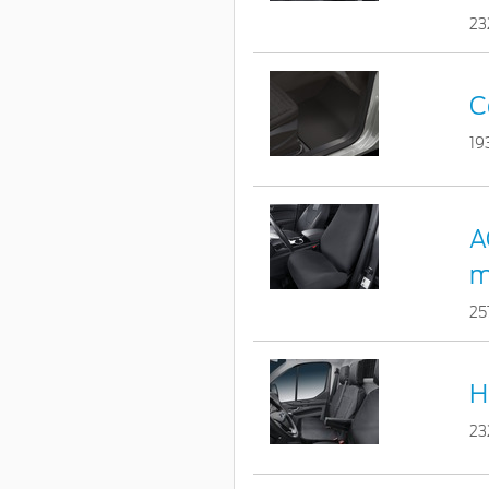
23
C
19
A
m
25
H
23