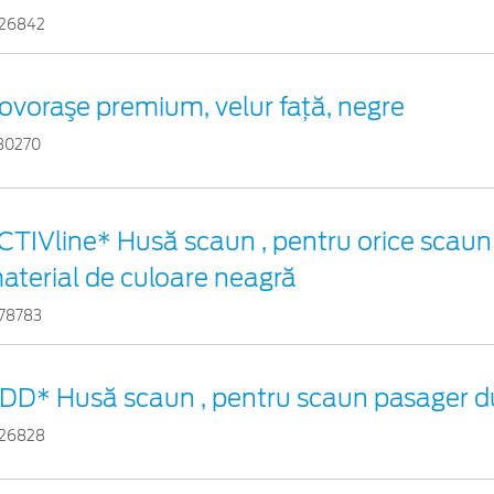
26842
ovoraşe premium, velur faţă, negre
30270
CTIVline* Husă scaun , pentru orice scaun
aterial de culoare neagră
78783
DD* Husă scaun , pentru scaun pasager d
26828