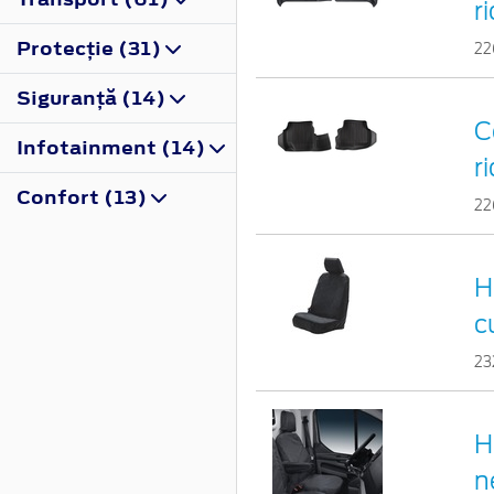
r
Protecţie (31)
22
Siguranţă (14)
C
Infotainment (14)
r
Confort (13)
22
H
c
23
H
n