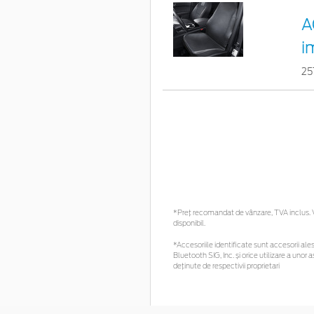
A
i
25
*Preţ recomandat de vânzare, TVA inclus. Vă
disponibil.
*Accesoriile identificate sunt accesorii alese
Bluetooth SIG, Inc. și orice utilizare a un
deținute de respectivii proprietari