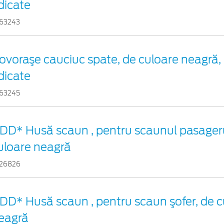
idicate
63243
ovoraşe cauciuc spate, de culoare neagră, 
idicate
63245
DD* Husă scaun , pentru scaunul pasageru
uloare neagră
26826
DD* Husă scaun , pentru scaun şofer, de c
eagră