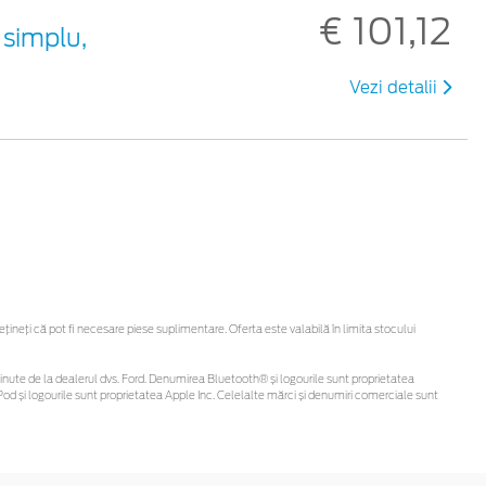
€ 101,12
 simplu,
Vezi detalii
neți că pot fi necesare piese suplimentare. Oferta este valabilă în limita stocului
i obținute de la dealerul dvs. Ford. Denumirea Bluetooth® și logourile sunt proprietatea
od și logourile sunt proprietatea Apple Inc. Celelalte mărci și denumiri comerciale sunt