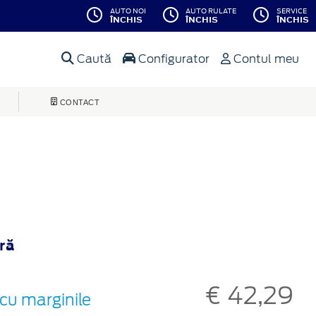
AUTO NOI
AUTO RULATE
SERVICE
ÎNCHIS
ÎNCHIS
ÎNCHIS
Caută
Configurator
Contul meu
CONTACT
ară
€ 42,29
cu marginile