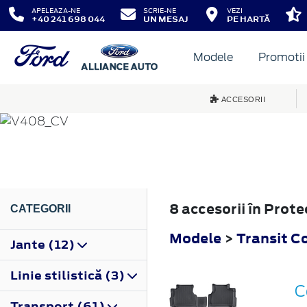
APELEAZA-NE
SCRIE-NE
VEZI
+40 241 698 044
UN MESAJ
PE HARTĂ
Modele
Promotii
TRANSIT CONNECT
ACCESORII
2014
8 accesorii în Prot
CATEGORII
Modele
>
Transit C
Jante (12)
Linie stilistică (3)
C
Transport (61)