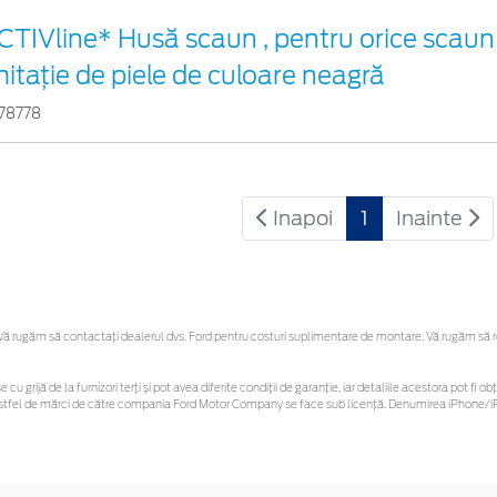
CTIVline* Husă scaun , pentru orice scaun
mitație de piele de culoare neagră
78778
Inapoi
1
Inainte
 rugăm să contactaţi dealerul dvs. Ford pentru costuri suplimentare de montare. Vă rugăm să reți
 cu grijă de la furnizori terți și pot avea diferite condiții de garanție, iar detaliile acestora pot f
or astfel de mărci de către compania Ford Motor Company se face sub licență. Denumirea iPhone/iP