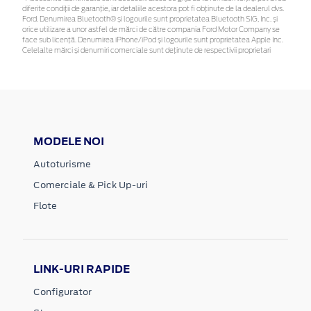
diferite condiții de garanție, iar detaliile acestora pot fi obținute de la dealerul dvs.
Ford. Denumirea Bluetooth® și logourile sunt proprietatea Bluetooth SIG, Inc. și
orice utilizare a unor astfel de mărci de către compania Ford Motor Company se
face sub licență. Denumirea iPhone/iPod și logourile sunt proprietatea Apple Inc.
Celelalte mărci și denumiri comerciale sunt deținute de respectivii proprietari
MODELE NOI
Autoturisme
Comerciale & Pick Up-uri
Flote
LINK-URI RAPIDE
Configurator