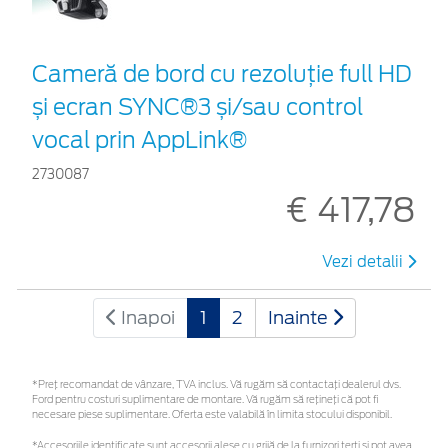
Cameră de bord cu rezoluție full HD
și ecran SYNC®3 și/sau control
vocal prin AppLink®
2730087
€ 417,78
Vezi detalii
Inapoi
1
2
Inainte
*Preţ recomandat de vânzare, TVA inclus. Vă rugăm să contactaţi dealerul dvs.
Ford pentru costuri suplimentare de montare. Vă rugăm să rețineți că pot fi
necesare piese suplimentare. Oferta este valabilă în limita stocului disponibil.
*Accesoriile identificate sunt accesorii alese cu grijă de la furnizori terți și pot avea