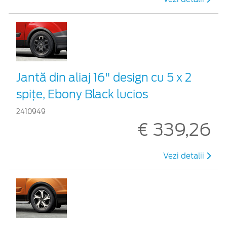
Jantă din aliaj 16" design cu 5 x 2
spițe, Ebony Black lucios
2410949
€ 339,26
Vezi detalii