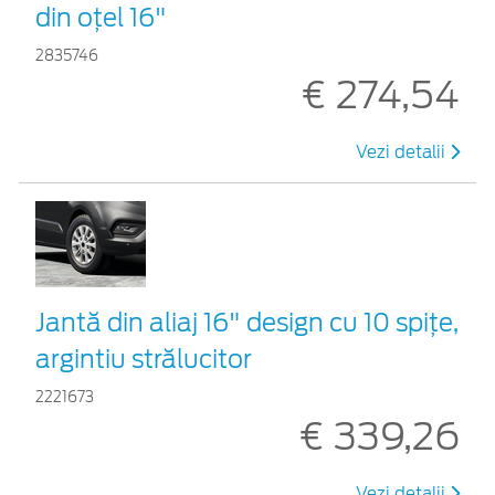
din oțel 16"
2835746
€ 274,54
Vezi detalii
Jantă din aliaj 16" design cu 10 spițe,
argintiu strălucitor
2221673
€ 339,26
Vezi detalii