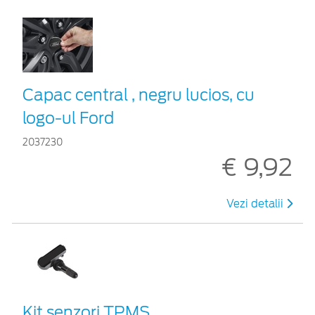
Capac central , negru lucios, cu
logo-ul Ford
2037230
€ 9,92
Vezi detalii
Kit senzori TPMS