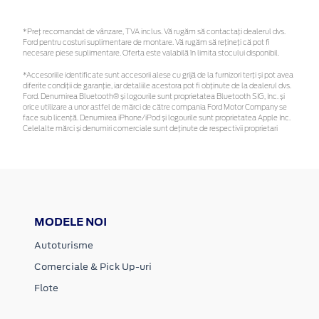
*Preţ recomandat de vânzare, TVA inclus. Vă rugăm să contactaţi dealerul dvs.
Ford pentru costuri suplimentare de montare. Vă rugăm să rețineți că pot fi
necesare piese suplimentare. Oferta este valabilă în limita stocului disponibil.
*Accesoriile identificate sunt accesorii alese cu grijă de la furnizori terți și pot avea
diferite condiții de garanție, iar detaliile acestora pot fi obținute de la dealerul dvs.
Ford. Denumirea Bluetooth® și logourile sunt proprietatea Bluetooth SIG, Inc. și
orice utilizare a unor astfel de mărci de către compania Ford Motor Company se
face sub licență. Denumirea iPhone/iPod și logourile sunt proprietatea Apple Inc.
Celelalte mărci și denumiri comerciale sunt deținute de respectivii proprietari
MODELE NOI
Autoturisme
Comerciale & Pick Up-uri
Flote