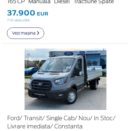
165 CP
Manuala
Diesel
Tractiune Spate
37.900
EUR
TVA deductibil
Vezi mașina
Ford/ Transit/ Single Cab/ Nou/ In Stoc/
Livrare imediata/ Constanta