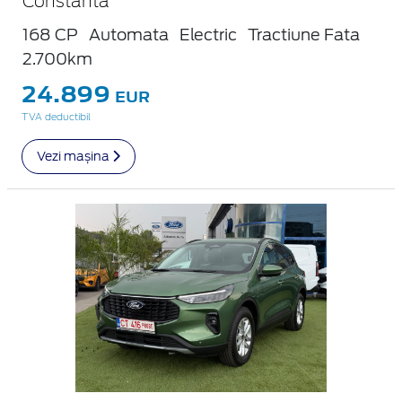
Constanta
168 CP
Automata
Electric
Tractiune Fata
2.700km
24.899
EUR
TVA deductibil
Vezi mașina