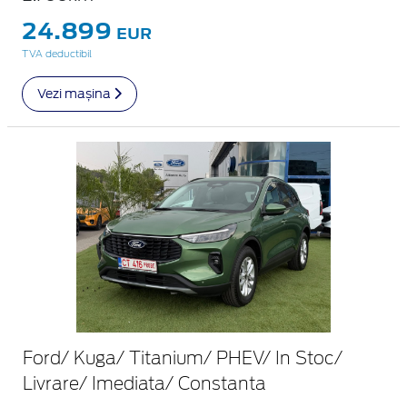
24.899
EUR
TVA deductibil
Vezi mașina
Ford/ Kuga/ Titanium/ PHEV/ In Stoc/
Livrare/ Imediata/ Constanta