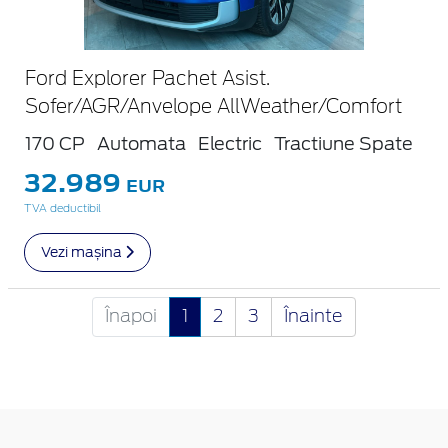
Ford Explorer Pachet Asist.
Sofer/AGR/Anvelope AllWeather/Comfort
170 CP
Automata
Electric
Tractiune Spate
32.989
EUR
TVA deductibil
Vezi mașina
Înapoi
1
2
3
Înainte