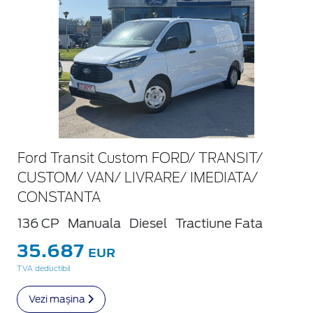
Ford Transit Custom FORD/ TRANSIT/
CUSTOM/ VAN/ LIVRARE/ IMEDIATA/
CONSTANTA
136 CP
Manuala
Diesel
Tractiune Fata
35.687
EUR
TVA deductibil
Vezi mașina