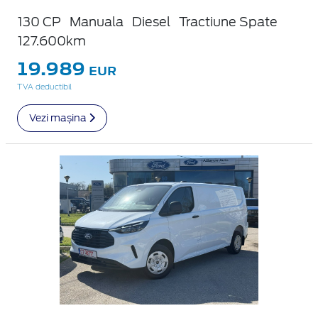
130 CP
Manuala
Diesel
Tractiune Spate
127.600km
19.989
EUR
TVA deductibil
Vezi mașina