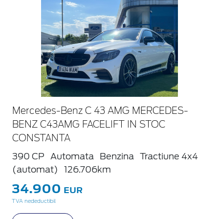
Mercedes-Benz C 43 AMG MERCEDES-
BENZ C43AMG FACELIFT IN STOC
CONSTANTA
390 CP
Automata
Benzina
Tractiune 4x4
(automat)
126.706km
34.900
EUR
TVA nedeductibil