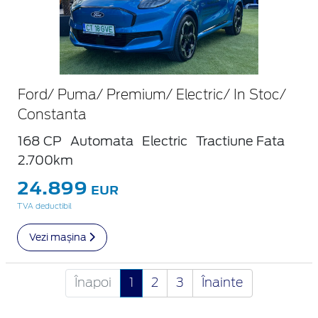
Ford/ Puma/ Premium/ Electric/ In Stoc/
Constanta
168 CP
Automata
Electric
Tractiune Fata
2.700km
24.899
EUR
TVA deductibil
Vezi mașina
Înapoi
1
2
3
Înainte