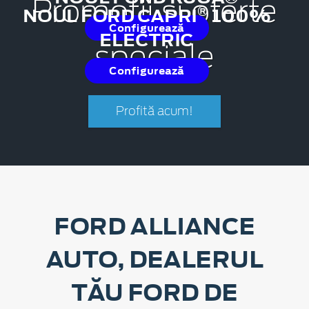
Promoții și oferte
®
NOUL FORD CAPRI
100%
Configurează
ELECTRIC
speciale
Configurează
Profită acum!
FORD ALLIANCE
AUTO, DEALERUL
TĂU FORD DE